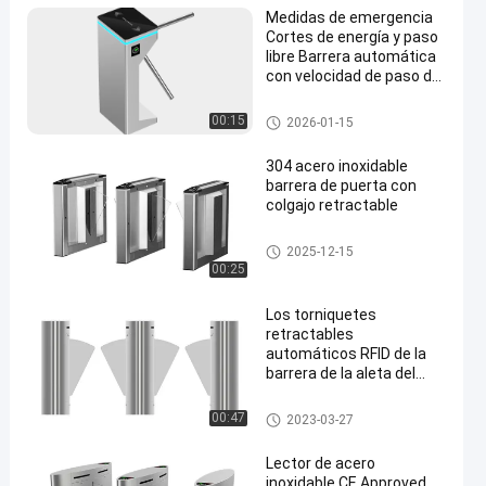
Medidas de emergencia
Cortes de energía y paso
libre Barrera automática
con velocidad de paso de
20 a 40 personas por
minuto Garantizando una
Torniquete de barrera abatible
00:15
2026-01-15
en
entrada segura y rápida
304 acero inoxidable
barrera de puerta con
colgajo retractable
Torniquete de barrera abatible
2025-12-15
00:25
Los torniquetes
retractables
automáticos RFID de la
barrera de la aleta del
EMC para el CE peatonal
del control de acceso
Torniquete de barrera abatible
00:47
2023-03-27
aprobaron
Lector de acero
inoxidable CE Approved