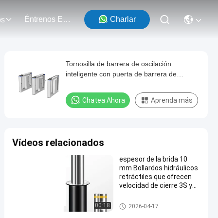
Éntrenos En Contacto Con
Charlar
os
Tornosilla de barrera de oscilación
inteligente con puerta de barrera de
pasadizo libre de emergencia
Chatea Ahora
Aprenda más
Vídeos relacionados
espesor de la brida 10
mm Bollardos hidráulicos
retráctiles que ofrecen
velocidad de cierre 3S y
profundidad enterrada
1105 mm Diseñado para
Bolardos retractables hidráuli
00:18
2026-04-17
el control del vehículo
cos