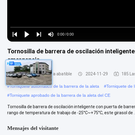
Loaded
:
0%
0:00
/
0:00
Play
Play
Play
Mute
Current
Duration
next
next
Tornosilla de barrera de oscilación inteligent
Time
emergencia
Torniquete de barrera abatible
2024-11-29
185 La
#
Torniquete automático de la barrera de la aleta
#
Torniquete de l
#
Torniquete aprobado de la barrera de la aleta del CE
Tornosilla de barrera de oscilación inteligente con puerta de barr
rango de temperatura de trabajo de -25°C~+75°C, este girasol de ..
Mensajes del visitante