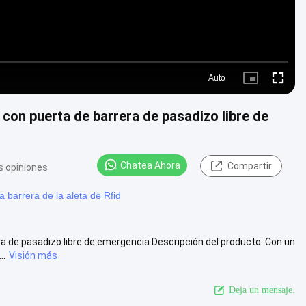
Auto
Picture-
Fullscre
in-
Picture
e con puerta de barrera de pasadizo libre de
Chatea Ahora
Compartir
s opiniones
a barrera de la aleta de Rfid
era de pasadizo libre de emergencia Descripción del producto: Con un
..
Visión más
Deja un mensaje.