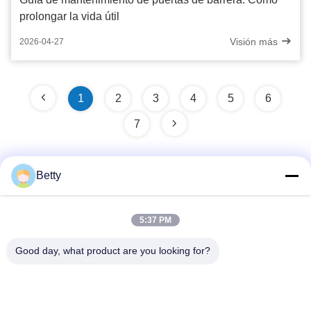
prolongar la vida útil
Visión más
2026-04-27
1
2
3
4
5
6
7
Betty
Contacto rápido
5:37 PM
Dirección
Good day, what product are you looking for?
No. 106, camino del sur de Tangtian, ciudad de Tangxia,
Dongguan, Guangdong, China
Teléfono: