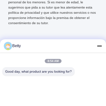
personal de los menores. Si es menor de edad, le
sugerimos que pida a su tutor que lea atentamente esta
política de privacidad y que utilice nuestros servicios o nos
proporcione información bajo la premisa de obtener el
consentimiento de su tutor.
Betty
Contacto rápido
8:54 AM
Dirección
Good day, what product are you looking for?
No. 106, camino del sur de Tangtian, ciudad de Tangxia,
Dongguan, Guangdong, China
Teléfono:
86--13827208652
Email